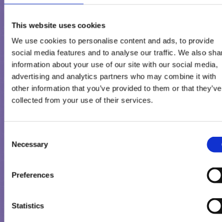
Conținutul paginilor web ale Froneri Ice Cream România (în spec
textele, imaginile și logo-urile) este protejat de drepturile de aut
This website uses cookies
Froneri permite vizualizarea și descărcarea întregului conținut 
site-urile sale exclusiv pentru uz privat, necomercial. Conținutul
We use cookies to personalise content and ads, to provide
poate fi duplicat, prezentat, difuzat sau utilizat în alt mod, în sco
social media features and to analyse our traffic. We also sha
publice sau comerciale. Conținutul nu poate fi modificat sau util
information about your use of our site with our social media,
pe alte site-uri sau computere conectate, fără acordul scris al
advertising and analytics partners who may combine it with
other information that you’ve provided to them or that they’ve
Froneri Ice Cream România. Referirea la companie şi la produsel
collected from your use of their services.
noastre este permisă numai după aprobarea Froneri Ice Cream
România.
Consent
Conținut și descărcări
Necessary
Selection
Preferences
Froneri Ice Cream România a acordat o atenţie deosebită creării
acestui site. Cu toate acestea, nu există nicio garanție că datele,
informațiile și descărcările sunt complete, exacte și actualizate.
Statistics
Dacă utilizați date, informații și descărcaţi sau salvaţi fişiere (de