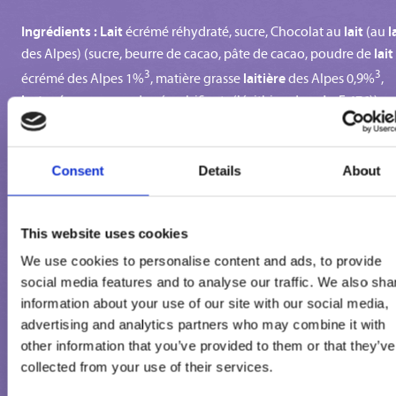
Ingrédients : Lait
lait
l
écrémé réhydraté, sucre, Chocolat au
(au
lait
des Alpes) (sucre, beurre de cacao, pâte de cacao, poudre de
3
3
laitière
écrémé des Alpes 1%
, matière grasse
des Alpes 0,9%
,
lactosérum
soja
en poudre, émulsifiants (lécithine de
, E 476)),
blé
graisses et huiles végétales (coco, palme), farine de
, morcea
lait
lait
de chocolat au
(au
des Alpes) (sucre, beurre de cacao,
3
lait
poudre de
écrémé des Alpes 0,8%
, pâte de cacao, poudre d
Consent
Details
About
3
lactosérum
lait
laitière
(
), matière grasse
des Alpes 0,3%
,
soja
émulsifiants (lécithine de
) pâte de noisettes, arôme), eau, si
This website uses cookies
lactosérum
lait
de glucose, poudre de
(
), poudre de cacao maigr
soja
lait
émulsifiants (lécithines (
), E471*),
écrémé en poudre,
We use cookies to personalise content and ads, to provide
social media features and to analyse our traffic. We also sha
stabilisants (E410, E412, E407a), arômes naturels de vanille, jus d
information about your use of our site with our social media,
carotte concentré, sel, caramel arômatique (eau, sucre).
advertising and analytics partners who may combine it with
other information that you’ve provided to them or that they’ve
3
Pourcentages exprimés sur le produit fini. *D’origine végétale.
collected from your use of their services.