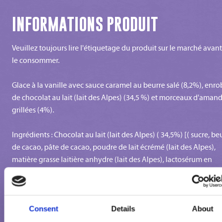
INFORMATIONS PRODUIT
Veuillez toujours lire l'étiquetage du produit sur le marché avan
le consommer.
Glace à la vanille avec sauce caramel au beurre salé (8,2%), enr
de chocolat au lait (lait des Alpes) (34,5 %) et morceaux d'aman
grillées (4%).
Ingrédients : Chocolat au lait (lait des Alpes) ( 34,5%) [( sucre, be
de cacao, pâte de cacao, poudre de lait écrémé (lait des Alpes),
matière grasse laitière anhydre (lait des Alpes), lactosérum en
poudre, émulsifiants : lécithines de soja et polyricinoléate de
polyglycérol)], lait écrémé réhydraté, sirop de glucose, sucre, gra
végétale de coprah, morceaux d'amandes grilléees (4%), lait éc
concentré, lactosérum en poudre, caramel au beurre salé 0,7%
Consent
Details
About
(sirop de glucose, lait concentré sucré, beurre salé, eau, sucre, sel