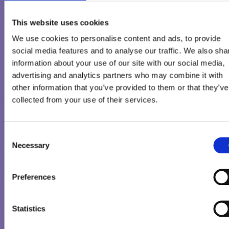
émulsifiant : mono- et diglycérides d'acides gras*, stabilisants :
This website uses cookies
farine de graines de caroube et gomme guar, pectines, concentr
carotte, arôme naturel de vanille, sirop de sucre caramélisé, gou
We use cookies to personalise content and ads, to provide
de vanille épuisées broyées, sel.
social media features and to analyse our traffic. We also sha
information about your use of our site with our social media,
Peut contenir : autres fruits à coque, arachides, gluten et œufs.
advertising and analytics partners who may combine it with
other information that you’ve provided to them or that they’ve
d'origine végétale.
collected from your use of their services.
Consent
Necessary
Selection
INFORMATIONS
NUTRITIONNELLES
Preferences
1
& par
Statistics
100g
portion
portion*