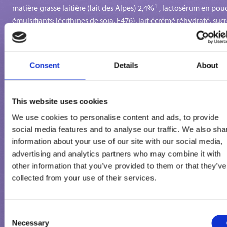
1
matière grasse laitière (lait des Alpes) 2,4%
, lactosérum en pou
émulsifiants: lécithines de soja, E476), lait écrémé réhydraté, sucr
graisse végétale de coprah, sirop de glucose, eau, lait concentré
sucré (lait entier, sucre), morceaux de noisettes grillées, sirop de
sucre inverti, chocolat au lait (au lait des Alpes) 1,5 % (sucre, beu
Consent
Details
About
1
de cacao, lait écrémé en poudre (lait des Alpes) 0,18%
, pâte de
cacao, lactosérum en poudre, matière grasse laitière (lait des Alp
1
0,08 %
, émulsifiant : lécithines (soja), pâte de noisette, arôme),
This website uses cookies
cacao maigre en poudre, pâte de noisette 1,5 %, poudre de
We use cookies to personalise content and ads, to provide
lactosérum sucrée, émulsifiants (mono- et diglycérides d'acides
social media features and to analyse our traffic. We also sha
gras*, esters lactiques de mono- et diglycérides d'acides gras),
information about your use of our site with our social media,
stabilisants (farine de graines de caroube, gomme guar), poudre
advertising and analytics partners who may combine it with
lait écrémé, arôme.
other information that you’ve provided to them or that they’ve
collected from your use of their services.
Peut contenir : arachides, autres fruits à coque, œufs et céréal
contenant du gluten.
Consent
Necessary
Selection
1