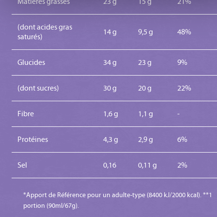
Matières grasses
23 g
15 g
21%
(dont acides gras
14 g
9,5 g
48%
saturés)
Glucides
34 g
23 g
9%
(dont sucres)
30 g
20 g
22%
Fibre
1,6 g
1,1 g
-
Protéines
4,3 g
2,9 g
6%
Sel
0,16
0,11 g
2%
*Apport de Référence pour un adulte-type (8400 kJ/2000 kcal). **1
portion (90ml/67g).