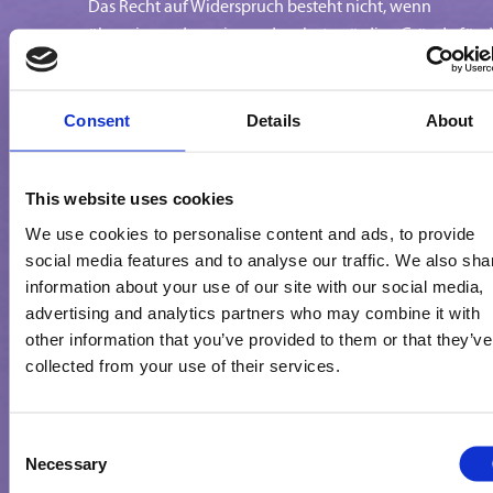
Das Recht auf Widerspruch besteht nicht, wenn
überwiegende, zwingende schutzwürdige Gründe für d
Verarbeitung nachgewiesen werden oder die Verarbeit
zur Geltendmachung, Ausübung oder Verteidigung vo
Rechtsansprüchen erfolgt. Soweit das Recht auf
Consent
Details
About
Widerspruch bei einzelnen Verarbeitungsvorgängen ni
besteht, ist dies dort angegeben.
Widerruf
Art. 7 Abs. 3 DSGVO Ihrer erteilten Einwilligun
This website uses cookies
mit Wirkung für die Zukunft.
We use cookies to personalise content and ads, to provide
Beschwerde
Art. 77 DSGVO bei einer Aufsichtsbehörde,
social media features and to analyse our traffic. We also sha
wenn Sie der Ansicht sind, die Verarbeitung Ihrer
information about your use of our site with our social media,
personenbezogenen Daten verstößt gegen die DSGVO. 
advertising and analytics partners who may combine it with
der Regel können Sie sich an die Aufsichtsbehörde Ihre
other information that you’ve provided to them or that they’ve
üblichen Aufenthaltsortes, Ihres Arbeitsplatzes oder
collected from your use of their services.
unseres Unternehmenssitzes wenden.
Consent
Wie werden meine Daten im Einzelnen verarbeitet?
Necessary
Selection
Nachfolgend informieren wir Sie über die einzelnen