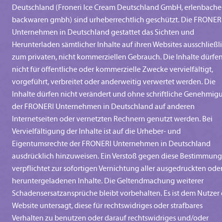
Deutschland (Froneri Ice Cream Deutschland GmbH, erlenbache
backwaren gmbh) sind urheberrechtlich geschützt. Die FRONER
Unternehmen in Deutschland gestattet das Sichten und
Herunterladen sämtlicher Inhalte auf ihren Websites ausschließl
zum privaten, nicht kommerziellen Gebrauch. Die Inhalte dürfe
nicht für öffentliche oder kommerzielle Zwecke vervielfältigt,
vorgeführt, verbreitet oder anderweitig verwertet werden. Die
Inhalte dürfen nicht verändert und ohne schriftliche Genehmig
der FRONERI Unternehmen in Deutschland auf anderen
Internetseiten oder vernetzten Rechnern genutzt werden. Bei
Vervielfältigung der Inhalte ist auf die Urheber- und
Eigentumsrechte der FRONERI Unternehmen in Deutschland
ausdrücklich hinzuweisen. Ein Verstoß gegen diese Bestimmun
verpflichtet zur sofortigen Vernichtung aller ausgedruckten ode
heruntergeladenen Inhalte. Die Geltendmachung weiterer
Schadensersatzansprüche bleibt vorbehalten. Es ist dem Nutzer 
Website untersagt, diese für rechtswidriges oder strafbares
Verhalten zu benutzen oder darauf rechtswidriges und/oder