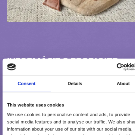
INFORMÁCIE O PRODUKTE
Zloženie:
Consent
Details
About
Rekonštituované odstredené mlieko, kokosový tuk, kúsky mlie
čokolády (s alpským mliekom) (cukor, kakaové maslo, odstrede
This website uses cookies
sušené mlieko z Álp (1 %)¹, kakaová hmota, sladká srvátka v pr
We use cookies to personalise content and ads, to provide
(z mlieka), mliečny tuk z Álp (0,4 %)¹, emulgátor (lecitíny (SÓJA))
social media features and to analyse our traffic. We also sha
lieskovooriešková pasta, aróma), cukor, glukózový sirup, zahus
information about your use of our site with our social media,
odstredené mlieko, koncentrát sladkej srvátky (z mlieka),