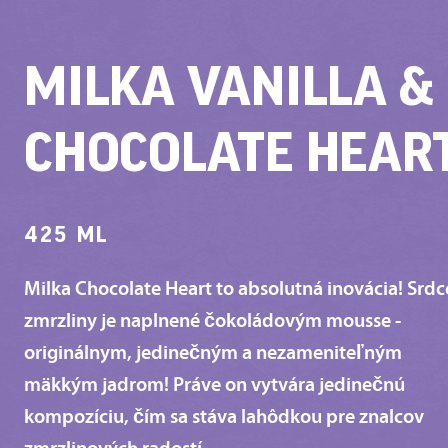
MILKA VANILLA &
CHOCOLATE HEAR
425 ML
Milka Chocolate Heart to absolutná inovácia! Srdc
zmrzliny je naplnené čokoládovým mousse -
originálnym, jedinečným a nezameniteľným
mäkkým jadrom! Práve on vytvára jedinečnú
kompozíciu, čím sa stáva lahôdkou pre znalcov
zmrzlinových radostí.