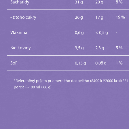
Sacharidy
31 g
20 g
8 %
- z toho cukry
26 g
17 g
19 %
Vláknina
0,6 g
< 0,5 g
-
Bielkoviny
3,5 g
2,3 g
5 %
Soľ
0,13 g
0,08 g
1 %
*Referenčný príjem priemerného dospelého (8400 kJ/2000 kcal) **1
porcia (~100 ml / 66 g)