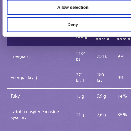
Allow selection
VÝŽIVOVÉ ÚDAJE
Deny
1
%
100 g
porcia
porcia
1134
Energia kJ
754 kJ
9 %
kJ
271
180
Energia (kcal)
9%
kcal
kcal
Tuky
15 g
9,9 g
14 %
- z toho nasýtené mastné
11 g
7,6 g
38 %
kyseliny