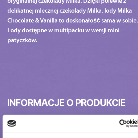
oryginalnej czekolady Milka. Dzięki polewie z
delikatnej mlecznej czekolady Milka, lody Milka
Chocolate & Vanilla to doskonałość sama w sobie.
Lody dostępne w multipacku w wersji mini
patyczków.
INFORMACJE O PRODUKCIE
Składniki:
Mleko
odtłuszczone odtworzone, czekolada mleczna 35 % (z
mlekiem
alpejskim) (cukier, tłuszcz kakaowy, miazga kakaowa,