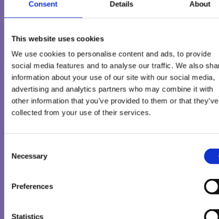
1
Consent
Details
About
mleko
mleczny
w proszku odtłuszczone z Alp 3,3 %
, tłuszcz
z A
1
mleka
so
2,8 %
, serwatka w proszku (z
), emulgatory: lecytyny (z
polirycynooleinian poliglicerolu), tłuszcz kokosowy, cukier, syr
This website uses cookies
mleka
mleko
glukozowy, serwatka w proszku (z
),
w proszku
We use cookies to personalise content and ads, to provide
odtłuszczone, emulgator (mono- i diglicerydy kwasów
social media features and to analyse our traffic. We also sha
tłuszczowych), stabilizatory (guma guar, mączka chleba
information about your use of our site with our social media,
świętojańskiego), koncentrat marchwi, naturalny aromat
advertising and analytics partners who may combine it with
1
waniliowy, mielone ekstrahowane laski wanilii.
w wyrobie
other information that you’ve provided to them or that they’ve
Może zawierać orzeszki arachidowe, orzechy, jaja i
gotowym.
collected from your use of their services.
zboża zawierające gluten.
Consent
Aktualna lista składników i wartości odżywczych znajduje się n
Necessary
Selection
opakowaniu produktu.
Preferences
Statistics