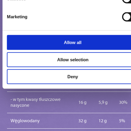
WARTOŚĆ ODŻYWCZA
Marketing
1
%
100 g
porcja
porcji
1468
Allow all
Energia (KJ)s
544 Kj
7%
kJ
Allow selection
352
131
Energia (Kcal)
7%
kcal
Kcal
Deny
Tłuszcz
23 g
8,5g
12%
- w tym kwasy tłuszczowe
16 g
5,9 g
30%
nasycone
Węglowodany
32 g
12 g
5%