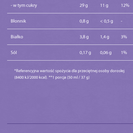
- w tym cukry
29 g
11 g
12%
Błonnik
0,8 g
< 0,5 g
-
Białko
3,8 g
1,4 g
3%
Sól
0,17 g
0,06 g
1%
*Referencyjna wartość spożycia dla przeciętnej osoby dorosłej
(8400 kJ/2000 kcal). **1 porcja (50 ml / 37 g)