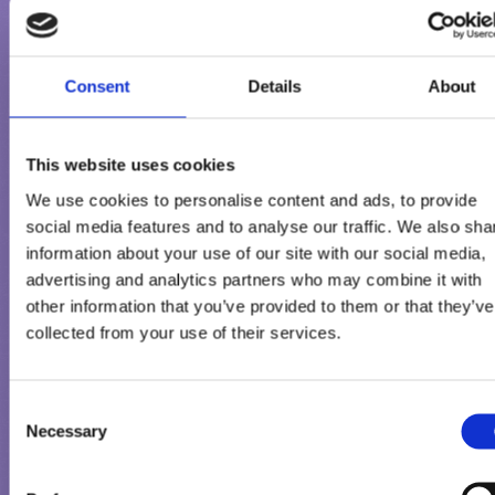
Consent
Details
About
This website uses cookies
We use cookies to personalise content and ads, to provide
social media features and to analyse our traffic. We also sha
information about your use of our site with our social media,
advertising and analytics partners who may combine it with
other information that you’ve provided to them or that they’ve
SKONTAKTUJ SIĘ Z NAMI
collected from your use of their services.
Twoja opinia jest dla nas ważna! Czy masz jakieś pytania lub
sugestie dotyczące naszych produktów lodowych lub chcesz
Consent
zgłosić nam problem?
Necessary
Selection