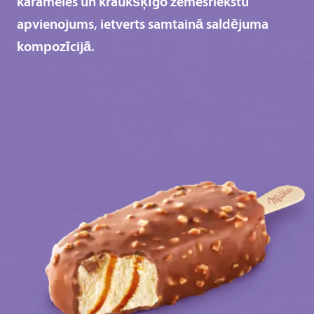
karameles un kraukšķīgo zemesriekstu
apvienojums, ietverts samtainā saldējuma
kompozīcijā.