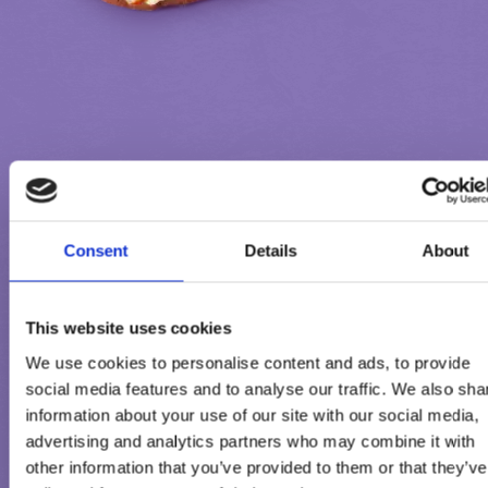
Consent
Details
About
INFORMĀCIJA PAR PRODUKTU
This website uses cookies
Sastāvdaļas:
We use cookies to personalise content and ads, to provide
rekonstituēts vājpiens, piena šokolāde (ar Alpu pienu) (cukurs,
social media features and to analyse our traffic. We also sha
kakao sviests, kakao masa, vājpiena pulveris no Alpiem 2,9 %¹,
information about your use of our site with our social media,
piena tauki no Alpiem 2,5 %¹, sūkalu pulveris (no piena), emulga
advertising and analytics partners who may combine it with
(lecitīni (no sojas), E 476)), cukurs, glikozes sīrups, grauzdētu
other information that you’ve provided to them or that they’ve
zemesriekstu gabaliņi, kokosriekstu tauki, zemesriekstu pasta 3 