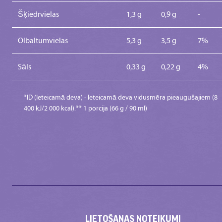
Šķiedrvielas
1,3 g
0,9 g
-
Olbaltumvielas
5,3 g
3,5 g
7%
Sāls
0,33 g
0,22 g
4%
*ID (Ieteicamā deva) - leteicamā deva vidusmēra pieaugušajiem (8
400 kJ/2 000 kcal).** 1 porcija (66 g / 90 ml)
LIETOŠANAS NOTEIKUMI