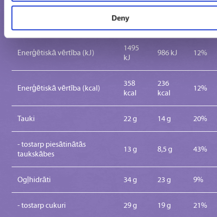
1
%
Deny
100 g
porcija
porcija
1495
Enerģētiskā vērtība (kJ)
986 kJ
12%
kJ
358
236
Enerģētiskā vērtība (kcal)
12%
kcal
kcal
Tauki
22 g
14 g
20%
- tostarp piesātinātās
13 g
8,5 g
43%
taukskābes
Ogļhidrāti
34 g
23 g
9%
- tostarp cukuri
29 g
19 g
21%