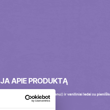
JA APIE PRODUKTĄ
% pieniško šokolado (su Alpių pienu)) ir vaniliniai ledai su pienišk
u Alpių pienu) 3 %.