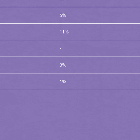
5%
11%
-
3%
1%