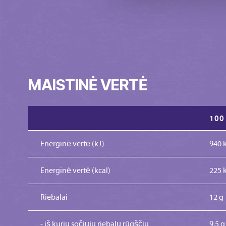
MAISTINĖ VERTĖ
100
Energinė vertė (kJ)
940 
Energinė vertė (kcal)
225 
Riebalai
12 g
- iš kurių sočiųjų riebalų rūgščių
9,5 g