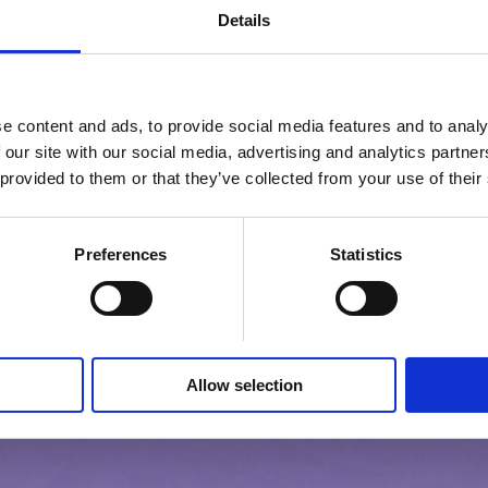
Sudedamosios dalys:
Details
liesas atkurtas pienas, 
pienu) 4,5 % (cukrus, ka
e content and ads, to provide social media features and to analy
milteliai (iš pieno), Alpi
 our site with our social media, advertising and analytics partn
aromatas), išrūgų miltel
 provided to them or that they’ve collected from your use of their
%, emulsiklis (riebalų r
ceratonijos miltai), nat
ankščių milteliai. ¹ gal
Preferences
Statistics
turinčių javų.
Dabartinis sudedamųjų d
Allow selection