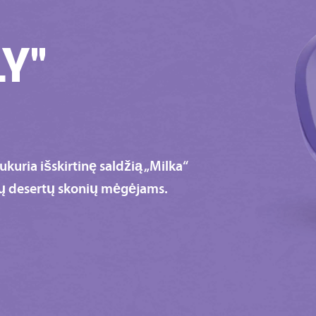
LY"
ukuria išskirtinę saldžią „Milka“
nių desertų skonių mėgėjams.