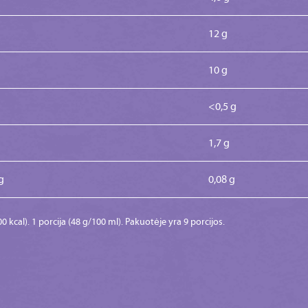
12 g
10 g
<0,5 g
1,7 g
g
0,08 g
cal). 1 porcija (48 g/100 ml). Pakuotėje yra 9 porcijos.