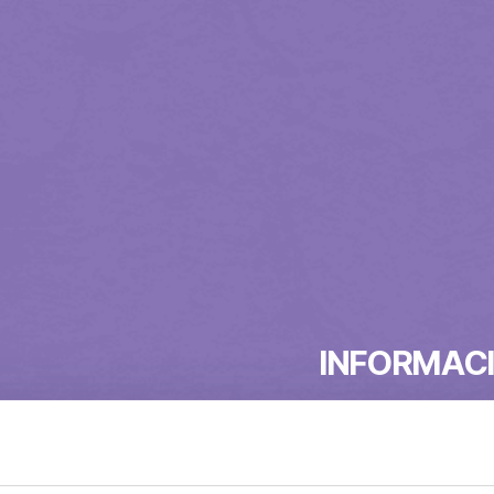
INFORMACI
Šokoladiniai ledai (1,5 
šokolado gabalėliais (s