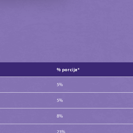
% porcija*
5%
5%
8%
23%