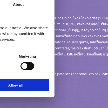
About
cukrus, kokosų riebalai, gliukozės sirupas, pieniškas šokoladas (su Al
kavos sviestas, liesas Alpių pieno milteliai 0,5 %¹, kakavos masė, išr
se our traffic. We also share
ų pieno riebalai 0,2 %¹, emulsiklis: lecitinai (iš sojų), lazdyno riešutų 
ers who may combine it with
iai (iš pieno), liesas pieno milteliai, sumažinto riebumo kakavos milte
 services.
ūgščių mono‑ ir digliceridai), stabilizatoriai (guaro guma, saldžiavais
ūralus vanilės aromatas, morkų koncentratas, malti ekstrahuoti vanil
utiniame produkte. Gali būti žemės riešutų, kitų riešutų, kiaušinių ir 
Marketing
alių ir maistinių verčių sąrašas yra pateiktas ant produkto pakuotė
Allow all