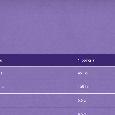
 g
1 porcija
kJ
451 kJ
kcal
108 kcal
5,6 g
4,6 g