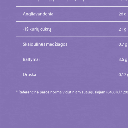
Angliavandeniai
26 g
- iš kurių cukrų
21 g
Skaidulinės medžiagos
0,7 g
Baltymai
3,6 g
Druska
0,17 
* Referencinė paros norma vidutiniam suaugusiajam (8400 kJ / 2000 k