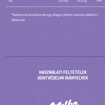
Só
0,33 g
0,22 g
4%
*Referencia beviteli érték egy átlagos felnőtt számára (8400 kJ /
2000 kcal).
HASZNÁLATI FELTÉTELEK
ADATVÉDELMI IRÁNYELVEK