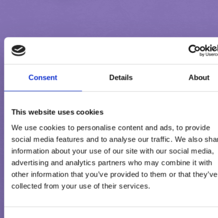
Consent
Details
About
TERMÉKINFORMÁCIÓ
This website uses cookies
We use cookies to personalise content and ads, to provide
Összetevők:
social media features and to analyse our traffic. We also sha
visszaállított sovány tej, tejcsokoládé (alpesi tejjel) (cukor, kakaó
information about your use of our site with our social media,
advertising and analytics partners who may combine it with
kakaómassza, alpesi sovány tejpor 2,9%¹, alpesi tejzsír 2,5%¹,
other information that you’ve provided to them or that they’ve
tejsavópor (tejből), emulgeálószerek (lecitinek (szójából), E 476)
collected from your use of their services.
cukor, glükózszirup, pörkölt földimogyoródarabok, kókuszzsír,
földimogyorókrém 3%, sovány tejpor, tejsavópor (tejből),
módosított keményítő, vízmentes tejzsír, emulgeálószer (zsírsav