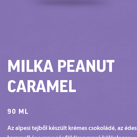
MILKA PEANUT
CARAMEL
90 ML
Az alpesi tejből készült krémes csokoládé, az édes