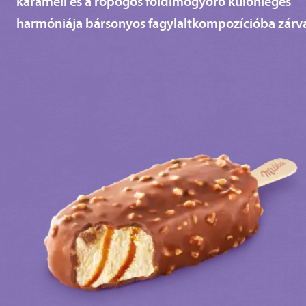
karamell és a ropogós földimogyoró különleges
harmóniája bársonyos fagylaltkompozícióba zárv