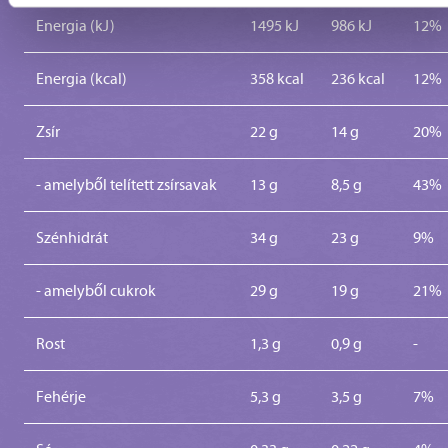
Energia (kJ)
1495 kJ
986 kJ
12%
Energia (kcal)
358 kcal
236 kcal
12%
Zsír
22 g
14 g
20%
- amelyből telített zsírsavak
13 g
8,5 g
43%
Szénhidrát
34 g
23 g
9%
- amelyből cukrok
29 g
19 g
21%
Rost
1,3 g
0,9 g
-
Fehérje
5,3 g
3,5 g
7%