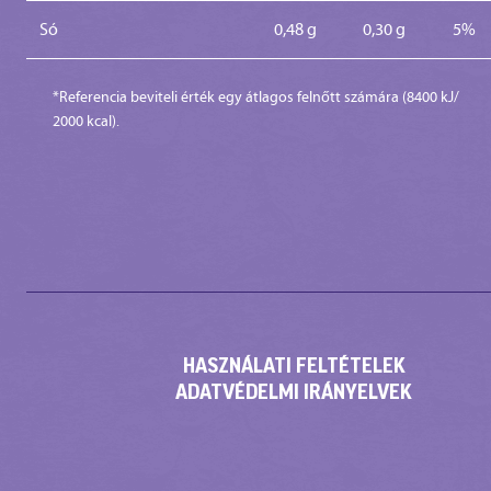
Só
0,48 g
0,30 g
5%
*Referencia beviteli érték egy átlagos felnőtt számára (8400 kJ/
2000 kcal).
HASZNÁLATI FELTÉTELEK
ADATVÉDELMI IRÁNYELVEK