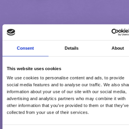
Consent
Details
About
TERMÉKINFORMÁCIÓ
This website uses cookies
We use cookies to personalise content and ads, to provide
Összetevők:
social media features and to analyse our traffic. We also sha
information about your use of our site with our social media,
zsírszegény visszaállított tej, tejcsokoládé (alpesi tejjel) (cukor,
advertising and analytics partners who may combine it with
other information that you’ve provided to them or that they’ve
kakaóvaj, kakaómassza, zsírszegény alpesi tejpor 3,1 %¹, alpesi
collected from your use of their services.
tejzsír 2,6 %¹, tejsavópor (tejből), emulgeálószerek: lecitinek (szó
E 476), cukor, kókuszzsír, glükózszirup, tejsavópor (tejből), rizslis
%, zsírszegény tejpor, teljes tej, glükóz, búzaliszt, emulgeálószer