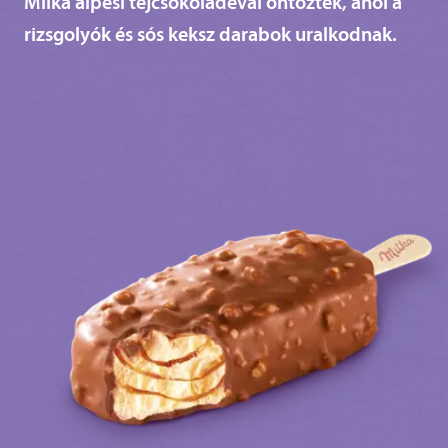
Milka alpesi tejcsokoládéval öntöztek, ahol a
rizsgolyók és sós keksz darabok uralkodnak.