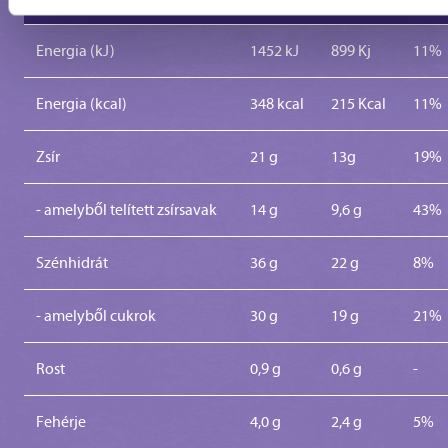
Energia (kJ)
1452 kJ
899 Kj
11%
Energia (kcal)
348 kcal
215 Kcal
11%
Zsír
21 g
13g
19%
- amelyből telített zsírsavak
14 g
9,6 g
43%
Szénhidrát
36 g
22 g
8%
- amelyből cukrok
30 g
19 g
21%
Rost
0,9 g
0,6 g
-
Fehérje
4,0 g
2,4 g
5%