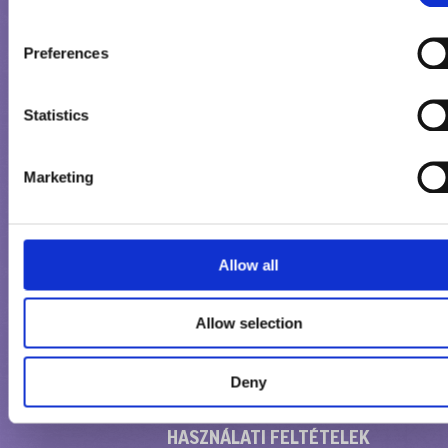
fagylalttermékeinkkel kapcsolatban, vagy szeretne valamilyen
problémát jelezni számunkra?
Preferences
ÁLTALÁNOS KAPCSOLATTARTÁS
Statistics
Marketing
FELJELENTÉST TENNI
Allow all
Allow selection
Deny
HASZNÁLATI FELTÉTELEK