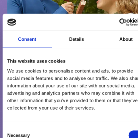
Consent
Details
About
This website uses cookies
We use cookies to personalise content and ads, to provide
social media features and to analyse our traffic. We also sha
information about your use of our site with our social media,
advertising and analytics partners who may combine it with
other information that you’ve provided to them or that they’ve
VEGYE FEL VELÜNK A
collected from your use of their services.
KAPCSOLATOT
Consent
Fontos számunkra az Ön véleménye! Van kérdése vagy javaslata
Necessary
Selection