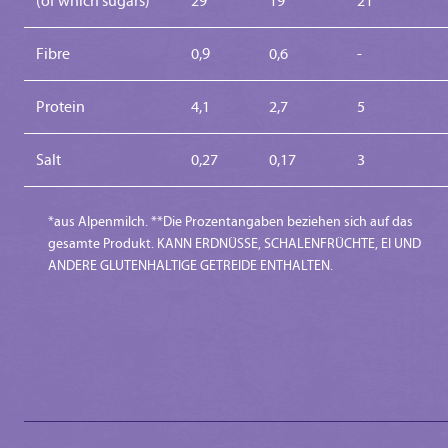
(of which sugars)
29
19
21
Fibre
0,9
0,6
-
Protein
4,1
2,7
5
Salt
0,27
0,17
3
*aus Alpenmilch. **Die Prozentangaben beziehen sich auf das
gesamte Produkt. KANN ERDNÜSSE, SCHALENFRÜCHTE, EI UND
ANDERE GLUTENHALTIGE GETREIDE ENTHALTEN.