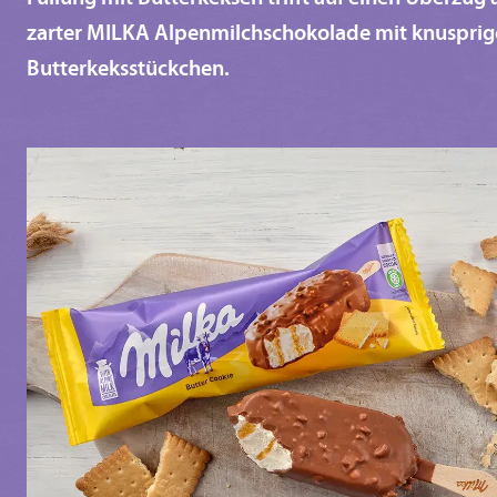
zarter MILKA Alpenmilchschokolade mit knuspri
Butterkeksstückchen.