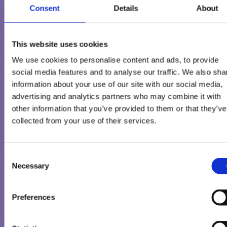
Consent
Details
About
Entrahmte MILCH, ALPENMILCHSCHOKOLADE (Zucker,
Kakaobutter, Kakaomasse, MAGERMILCHPULVER* 2,7 %**,
BUTTERREINFETT* 2,3 %**, SÜẞMOLKENPULVER, Emulgatoren
This website uses cookies
(Lecithine (SOJA), E476)), Butterkeksstückchen 7,8 %
We use cookies to personalise content and ads, to provide
(WEIZENMEHL, Zucker, BUTTER 0,7 %**, WEIZENSTÄRKE, Glukos
social media features and to analyse our traffic. We also sha
Fruktose-Sirup, MAGERMILCHPULVER, Salz, SÜẞMOLKENPULVE
information about your use of our site with our social media,
Emulgator (Lecithine (SOJA)), Backtriebmittel
advertising and analytics partners who may combine it with
(Ammoniumcarbonate, Natriumcarbonate), Säuerungsmittel
other information that you’ve provided to them or that they’ve
(Citronensäure)), Zucker, Kokosfett, Glukosesirup, pflanzliche Öl
collected from your use of their services.
(Sonnenblume, Raps) in veränderlichen Gewichtsanteilen,
MAGERMILCHPULVER, SÜẞMOLKENPULVER, Emulgatoren (Mon
Consent
und Diglyceride von Speisefettsäuren, Lecithine (SOJA)),
Necessary
Selection
Stabilisatoren (Johannisbrotkernmehl, Guarkernmehl),
Karamellzuckersirup (Zucker, Wasser), natürliches Aroma, natürl
Vanillearomen, Salz.
Preferences